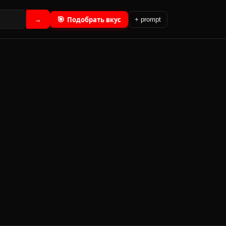
🎯
Подобрать вкус
→
+ prompt